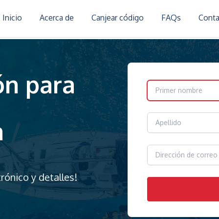
Inicio
Acerca de
Canjear código
FAQs
Cont
ón para
m
rónico y detalles!