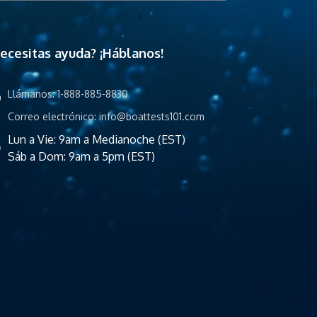
ecesitas ayuda? ¡Háblanos!
Llámanos: 1-888-885-8830
Correo electrónico:
info@boattests101.com
Lun a Vie: 9am a Medianoche (EST)
Sáb a Dom: 9am a 5pm (EST)